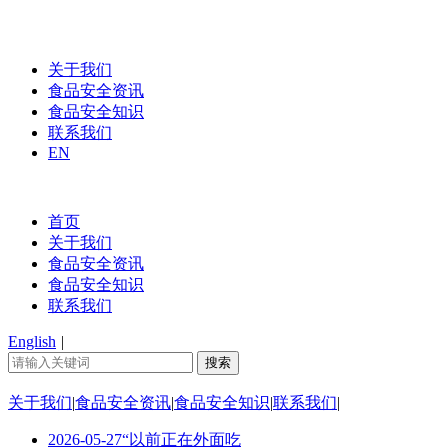
关于我们
食品安全资讯
食品安全知识
联系我们
EN
首页
关于我们
食品安全资讯
食品安全知识
联系我们
English
|
关于我们
|
食品安全资讯
|
食品安全知识
|
联系我们
|
2026-05-27
“以前正在外面吃