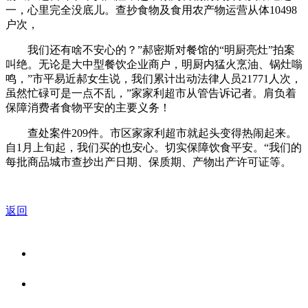
一，心里完全没底儿。查抄食物及食用农产物运营从体10498
户次，
我们还有啥不安心的？”郝密斯对餐馆的“明厨亮灶”拍案
叫绝。无论是大中型餐饮企业商户，明厨内猛火烹油、锅灶嗡
鸣，”市平易近郝女生说，我们累计出动法律人员21771人次，
虽然忙碌可是一点不乱，”家家利超市从管告诉记者。肩负着
保障消费者食物平安的主要义务！
查处案件209件。市区家家利超市就起头变得热闹起来。
自1月上旬起，我们买的也安心。切实保障饮食平安。“我们的
每批商品城市查抄出产日期、保质期、产物出产许可证等。
返回
关于我们
食品安全资讯