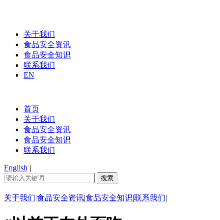
关于我们
食品安全资讯
食品安全知识
联系我们
EN
首页
关于我们
食品安全资讯
食品安全知识
联系我们
English
|
关于我们
|
食品安全资讯
|
食品安全知识
|
联系我们
|