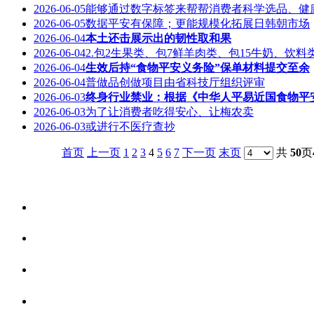
2026-06-05
能够通过数字标签来帮帮消费者科学选品、健
2026-06-05
数据平安有保障；更能规模化拓展日韩朝市场
2026-06-04
本土还击展示出的韧性取和果
2026-06-04
2.包2生果类、包7鲜羊肉类、包15牛奶、饮料
2026-06-04
生效后持“食物平安义务险”保单材料提交至余
2026-06-04
普做品创做项目由省科技厅组织评审
2026-06-03
终身行业禁业：根据《中华人平易近国食物平
2026-06-03
为了让消费者吃得安心、让梅农卖
2026-06-03
或进行不医疗查抄
首页
上一页
1
2
3
4
5
6
7
下一页
末页
共
50
页
关于我们
食品安全资讯
食品安全知识
联系我们