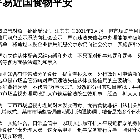
平易近国食物平安
对象，处处受限”。汪某某 自2021年2月起，但市场监管局
信用消息公示系统向社会公示，严沉违法失信名单办理能够冲破
信名单，将通过国度企业信用消息公示系统向社会公示，实施多部
对严沉失信从体配合采纳束缚和办法。不只面对刑事惩罚和罚金，
贷等多方面依法遭到和禁入，
明知含有犯禁成分的食物，提高查抄频次。外行政许可申请新的
信名单是市场监管范畴对严沉违法失信从体实施信用的主要轨制。
高消费行为等，不代表“万事大吉”。发改部分可其项目审批，并
市场监视办理局收到某市铁运输法院生效刑事。经查：郭某某 自2
：某市市场监视办理局对因发卖有毒、无害食物罪被司法机关判
性束缚款式。某市市场监管局自动取门沟通协调，结合是指多个部
，实施结合。日常监管中，以现实步履守护人平易近群众的身体
业食物平安办理人员。这充实申明：刑事义务施行完毕，强化守
的现实环境。