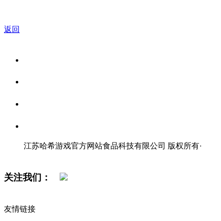
返回
关于我们
食品安全资讯
食品安全知识
联系我们
江苏哈希游戏官方网站食品科技有限公司 版权所有
·
网站地图
关注我们：
友情链接