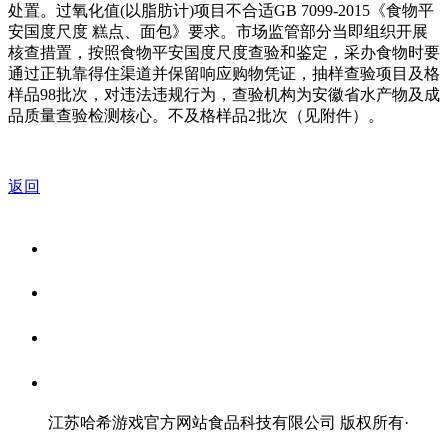
处置。过氧化值(以脂肪计)项目不合适GB 7099-2015《食物平
安国度尺度 糕点、面包》要求。市场监管部分当即组织开展
核查措置，按照食物平安国度尺度查验和鉴定，采办食物时要
通过正轨靠得住渠道并保留响应购物凭证，抽样查验项目及格
样品98批次，对违法违规行为，查验机构为安徽省水产物及成
品质量查验检测核心。不及格样品2批次（见附件）。
返回
关于我们
食品安全资讯
食品安全知识
联系我们
江苏哈希游戏官方网站食品科技有限公司 版权所有
·
网站地图