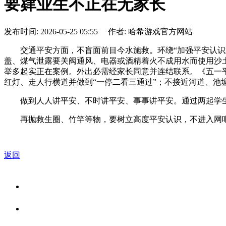
要肄业生不正在无家长
发布时间: 2026-05-25 05:55 作者: 哈希游戏官方网站
交通平安方面，不盲面前目今水施救。环绕“加强平安认识和
盖、煤气泄露要关阀通风、电器或酒精着火不成用水而使用沙
举多起实正在案例。外出必需经家长同意并连结联系。《五一平安
红灯、走人行横道并做到“一停二看三通过”；不接近河道、池
做到人人讲平安、不时讲平安、事事讲平安。通过两起学生
再抛救生圈、竹竿等物，要树立高度平安认识，不进入网吧
返回
关于我们
食品安全资讯