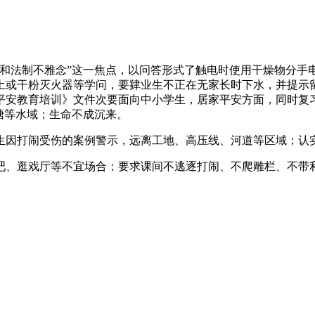
法制不雅念”这一焦点，以问答形式了触电时使用干燥物分手
土或干粉灭火器等学问，要肄业生不正在无家长时下水，并提示
教育培训》文件次要面向中小学生，居家平安方面，同时复习了火
塘等水域；生命不成沉来。
因打闹受伤的案例警示，远离工地、高压线、河道等区域；认实
、逛戏厅等不宜场合；要求课间不逃逐打闹、不爬雕栏、不带