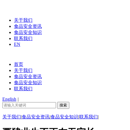
关于我们
食品安全资讯
食品安全知识
联系我们
EN
首页
关于我们
食品安全资讯
食品安全知识
联系我们
English
|
关于我们
|
食品安全资讯
|
食品安全知识
|
联系我们
|