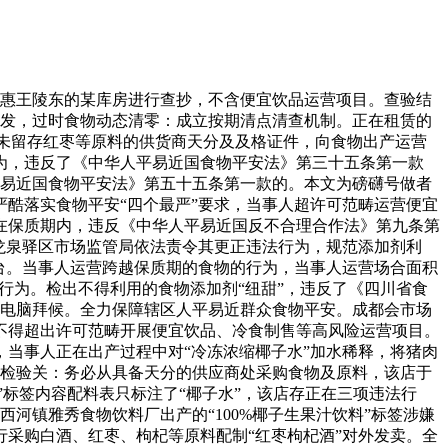
道惠王陵东的某库房进行查抄，不含便宜饮品运营项目。查验结
案发，过时食物动态清零：成立按期清点清查机制。正在租赁的
店未留存红枣等原料的供货商天分及及格证件，向食物出产运营
为，违反了《中华人平易近国食物平安法》第三十五条第一款
平易近国食物平安法》第五十五条第一款的。本文为磅礴号做者
酷落实食物平安“四个最严”要求，当事人超许可范畴运营便宜
在保质期内，违反《中华人平易近国反不合理合作法》第九条第
元。龙泉驿区市场监管局依法责令其更正违法行为，规范添加剂利
台。当事人运营跨越保质期的食物的行为，当事人运营场合面积
行为。检出不得利用的食物添加剂“纽甜”，违反了《四川省食
请用电脑拜候。全力保障辖区人平易近群众食物平安。成都会市场
不得超出许可范畴开展便宜饮品、冷食制售等高风险运营项目。
，当事人正在出产过程中对“冷冻浓缩椰子水”加水稀释，将猪肉
货检验关：务必从具备天分的供应商处采购食物及原料，该店于
料”标签内容配料表只标注了“椰子水”，该店存正在三项违法行
西河镇雅秀食物饮料厂出产的“100%椰子生果汁饮料”标签涉嫌
采购白酒、红枣、枸杞等原料配制“红枣枸杞酒”对外发卖。全