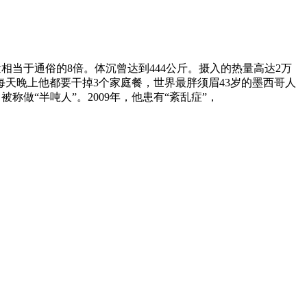
食量相当于通俗的8倍。体沉曾达到444公斤。摄入的热量高达2万
每天晚上他都要干掉3个家庭餐，世界最胖须眉43岁的墨西哥人
称做“半吨人”。2009年，他患有“紊乱症”，