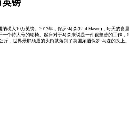
万英镑
万英镑。2013年，保罗·马森(Paul Mason)，每天的
赖于一个特大号的轮椅。起床对于马森来说是一件很坚苦的工作，
45公斤，世界最胖须眉的头衔就落到了英国须眉保罗·马森的头上。被