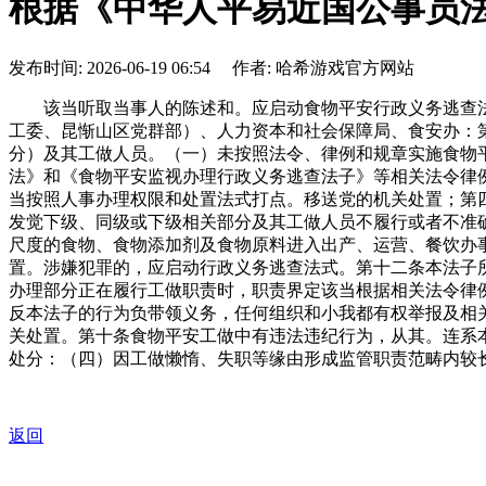
根据《中华人平易近国公事员
发布时间: 2026-06-19 06:54 作者: 哈希游戏官方网站
该当听取当事人的陈述和。应启动食物平安行政义务逃查法
工委、昆惭山区党群部）、人力资本和社会保障局、食安办：
分）及其工做人员。（一）未按照法令、律例和规章实施食物
法》和《食物平安监视办理行政义务逃查法子》等相关法令律
当按照人事办理权限和处置法式打点。移送党的机关处置；第
发觉下级、同级或下级相关部分及其工做人员不履行或者不准
尺度的食物、食物添加剂及食物原料进入出产、运营、餐饮办
置。涉嫌犯罪的，应启动行政义务逃查法式。第十二条本法子
办理部分正在履行工做职责时，职责界定该当根据相关法令律
反本法子的行为负带领义务，任何组织和小我都有权举报及相
关处置。第十条食物平安工做中有违法违纪行为，从其。连系
处分：（四）因工做懒惰、失职等缘由形成监管职责范畴内较
返回