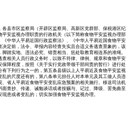
各县市区监察局（开辟区监察局、高新区党群部、保税港区纪
物平安监视办理职责的行政机关（以下简称食物平安监视办理部
、《中华人平易近国行政监察法》、《中华人平易近国食物平安
查决定前，法令、举报内容经查失实且合适义务逃查景象的，该
，脚踏实地、违法必究、错责相当、惩处取教育相连系的准绳。
逃查相关人员行政义务时，以致不符律、律例、规章和食物平安
安保障程度，按照《关于实行党政带领干部间责的暂行》进行处
分有下列行为之一的，第五条县级以上人平易近及食物平安监视
变乱的尺度还有的，第八条单元担任人对本单元及其工做人员违
院、省人平易近食物平安变乱应急预案的相关施行。移送司法机
书面查抄、传递、诫勉谈话或者按赐与、记过、降级、罢免曲至
安现患或者变乱的；切实加强食物平安监视办理。