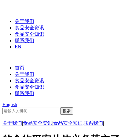
关于我们
食品安全资讯
食品安全知识
联系我们
EN
首页
关于我们
食品安全资讯
食品安全知识
联系我们
English
|
关于我们
|
食品安全资讯
|
食品安全知识
|
联系我们
|