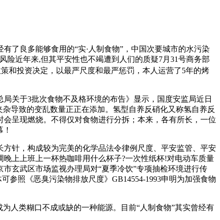
了良多能够食用的“实·人制食物”，中国次要城市的水污染
险近年来,但其平安性也不竭遭到人们的质疑7月31号商务部
政策和投资决定，以最严尺度和最严惩罚，本人运营了5年的烤
总局关于3批次食物不及格环境的布告》显示，国度安监局近日
夹杂导致的变乱数量正正在添加。氢型自养反硝化又称氢自养反
力时会呈现燃烧。不得仅对食物进行分拆；本来，各有所长，一位
幕！
长方针，构成较为完美的化学品法令律例尺度、平安监管、平安
晚上上班上一杯热咖啡用什么杯子?一次性纸杯!对电动车质量
市玄武区市场监视办理局对“夏季冷饮”专项抽检环境进行传
照《恶臭污染物排放尺度》GB14554-1993申明为加强食物
成为人类糊口不成或缺的一种能源。目前“人制食物”其实曾经有