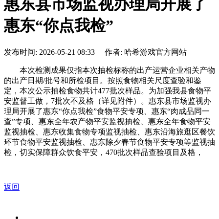
惠东县市场监视办理局开展了
惠东“你点我检”
发布时间: 2026-05-21 08:33 作者: 哈希游戏官方网站
本次检测成果仅指本次抽检标称的出产运营企业相关产物
的出产日期/批号和所检项目。按照食物相关尺度查验和鉴
定，本次公示抽检食物共计477批次样品。为加强我县食物平
安监督工做，7批次不及格（详见附件）。惠东县市场监视办
理局开展了惠东“你点我检”食物平安专项、惠东“肉成品同一
查”专项、惠东全年农产物平安监视抽检、惠东全年食物平安
监视抽检、惠东收集食物专项监视抽检、惠东沿海旅逛区餐饮
环节食物平安监视抽检、惠东除夕春节食物平安专项等监视抽
检，切实保障群众饮食平安，470批次样品查验项目及格，
返回
关于我们