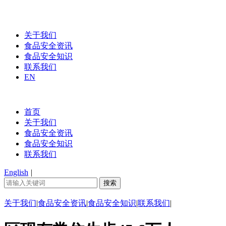
关于我们
食品安全资讯
食品安全知识
联系我们
EN
首页
关于我们
食品安全资讯
食品安全知识
联系我们
English
|
关于我们
|
食品安全资讯
|
食品安全知识
|
联系我们
|