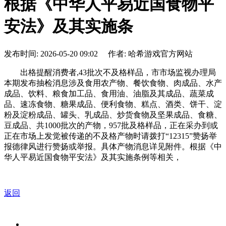
根据《中华人平易近国食物平
安法》及其实施条
发布时间: 2026-05-20 09:02 作者: 哈希游戏官方网站
出格提醒消费者,43批次不及格样品，市市场监视办理局
本期发布抽检消息涉及食用农产物、餐饮食物、肉成品、水产
成品、饮料、粮食加工品、食用油、油脂及其成品、蔬菜成
品、速冻食物、糖果成品、便利食物、糕点、酒类、饼干、淀
粉及淀粉成品、罐头、乳成品、炒货食物及坚果成品、食糖、
豆成品、共1000批次的产物，957批及格样品，正在采办到或
正在市场上发觉被传递的不及格产物时请拨打“12315”赞扬举
报德律风进行赞扬或举报。具体产物消息详见附件。根据《中
华人平易近国食物平安法》及其实施条例等相关，
返回
关于我们