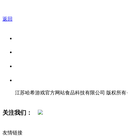
返回
关于我们
食品安全资讯
食品安全知识
联系我们
江苏哈希游戏官方网站食品科技有限公司 版权所有
·
网站地图
关注我们：
友情链接