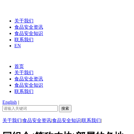
关于我们
食品安全资讯
食品安全知识
联系我们
EN
首页
关于我们
食品安全资讯
食品安全知识
联系我们
English
|
关于我们
|
食品安全资讯
|
食品安全知识
|
联系我们
|