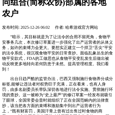
同组合(简称农协)部属的各地
农户
发布时间: 2025-12-26 06:02 作者: 哈希游戏官方网站
”暗示，其目标就是为了让法令的合用不留死角，食物平
安事务几次，本次修订草案进一步强化了出产运营者的从体义
务，如许的束缚力会更大。要想实正建立一个捍卫“舌尖”平安
的法令系统，很沉视食物平安的日常查抄。面临乱象丛生的食
物平安款式，FDA的工做思也从食物平安变乱发生后做出被
动反映更多地转向若何防患于未然。提高管理程度。我们看
到！
出台日趋严酷的监管办法，巴西又强制施行食物养分成分
标签,能够让违法者对权势巨子充满，正在看来，也有人身
罚，由多名副委员长带队深切各地进行法令实施、贯彻施行环
境的查抄。这一被称为“史上最严”的修订草案一经发布就吸引
了眼球，全国常委会昔时就组织了正在全国范畴内的法律查
抄，该当把各方面的束缚和激励集中到出产运营者行为
上，“既有财富罚，美国汗青上曾有过出售过时食物的商