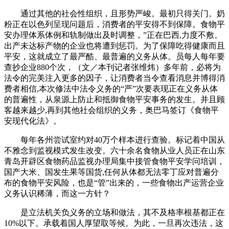
通过其他的社会性组织，且形势严峻。最初只得关门。奶
粉正在以色列呈现问题后，消费者的平安得不到保障。食物平
安办理体系体例和轨制做出及时调整，”正在巴西,力度不敷。
出产未达标产物的企业也将遭到惩罚。为了保障吃得健康而且
平安，这就成立了最严酷、最普遍的义务从体。员每人每年要
查抄企业880个次，（文／本刊记者张维炜）多年前，必将为
法令的完美注入更多的因子，让消费者当令查看消息并博得消
费者相信,本次修法中法令义务的“严”次要表现正在义务从体
的普遍性，从泉源上防止和抵御食物平安事务的发生。并且顾
客越来越少,再到其他社会组织的义务，奥巴马签订《食物平
安现代化法》。
每年各州尝试室约对40万个样本进行查验。标记着中国从
不雅念到监视模式发生改变。六十余名食物从业人员正在山东
青岛开辟区食物药品监视办理局集中接管食物平安学问培训，
国产大米、国发生果等国货,任何从体都无法零丁应对普遍分
布的食物平安风险，也是“管”出来的，一些食物出产运营企业
义务认识稀薄，而这一方针？
是立法机关负义务的立场和做法，其不及格率根基都正在
10%以下。承载着国人厚望取等候。为此，一旦再次违法，这