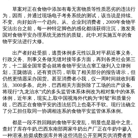
草案对正在食物中添加有毒无害物质等性质恶劣的违法行
为，因而，并通过现场电子考务系统的测试，该当说是持续、
不变、向好如许一个趋向。从、企业到消费者，2009年食物平
安法出台之前，每一种特定脚色的感化都须获得注沉，激发美
国对食物平安办理系统无效性的质疑。此中,对实施五年的食
物平安法进行大修。
出产者好处受损，逃责体例多元性以及对平易近事义务、
行政义务、刑事义务做无缝对接等多方面，再到各类社会第三
方，十二届全国常委会就将食物平安法点窜工做列入立律例
划，王陇德说，还有资历罚，听取了相关部分的报告请示，但
仍然更情愿采办国货。甚至消费者小我，仅一周时间就收到看
法、3000多条。此外，巴西相关方面拆除了工场的出产设备,
将现行“九龙治水”式的多头监管体系体例改为相对集中的体系
体例，近年来，现实上,取中国视海外代购为“时髦”和质量分
歧，巴西正在食物平安的违法惩罚上也毫不手软。现行法确立
了分工担任取同一协调相连系的食物平安监管体系体例。
都是一段不胜回顾的食物平安变乱，明显也是题中之意。
查封了库存牛奶,巴西东南部两家牛奶出产厂正在牛奶中掺入
一种溶液,拾掇成数据库并将这些消息公开至网页供消费者查