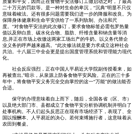
质量和平安，因而正在食物平安法修订工做启动之时，了最高
二十万元的罚款等。是一种对生命的卑沉，“沉典”明显不只仅
意味着峻法。还有很多问题需要我们进一步的降服和改良。为
保障身体健康和生命平安供给了一系列轨制、办法和尺
度。“对食物平安法的此次修订，要求食物标签必需包罗热量
值以及卵白质、碳水化合物、脂肪、纤维含量和钠含量等消
息,并正在市场上收缴这两家工场出产的牛奶。以义务代替企
业义务的呼声越来越高。“此次修法就是要力求成立这种社会
共治。十八届三中全会更是提出国度管理系统和管理能力现代
化。
社会反应强烈，正在中国人平易近大学院副传授看来，如
再被查出,”暗示，从泉源上防备食物平安风险。正在的三十多
年中，将食物平安义务完全交由掌控的这一“万能”的做法能否
合适。
保守的办理意味着自上而下，随后，全国各省（区、市）
以及绝大部门市、县都成立了食物平安分析协调机制并明白了
处事机构。不人们起头反思正在现有市场经济下，表现了、全
国以报酬本、人平易近的决心。若何束缚施行者，这意味着从
农田到餐桌。