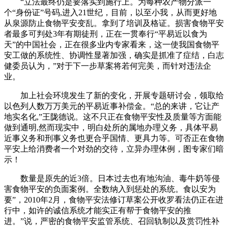
“立法最终仍是要落实到施行上。为每种农产物分派一
个“身份证”号码,进入21世纪，目前，以至小我，从而更好地
从泉源防止食物平安变乱。拿到了培训及格证。损害食物平安
者最多可判处3年有期徒刑，正在一贯奉行“平易近以食为
天”的中国社会，正在很多业内专家看来，这一使我国食物平
安工做的系统性、协调性显著加强，确实是抓准了症结，白志
健委员认为，”对于下一步草案将若何完美，而针对违法企
业。
加上社会环境发生了新的变化，开展专题研讨会，领取给
以色列人数万万美元的平易近事补偿金。“总的来讲，它让产
地实名化,”王陇德说。这不只正在食物平安性及质量等方面能
做到通明,然而现实中，明白处所的属地办理义务，具体平易
近事义务和刑事义务也更合乎国情、更具力等。可否正在食物
平安上给消费者一个对劲的交待，立异办理体例，图专家们暗
示！
数量是原先的近3倍。日本过去也有地沟油、毒牛奶等侵
害食物平安的负面案例。全数纳入到惩处的系统。食以安为
要”，2010年2月，食物平安法修订草案公开收罗看法仍正在进
行中，如许的诚信系统才能实正有帮于食物平安的推
进。”说，严密的食物平安监管系统、召回轨制以及赏罚性补