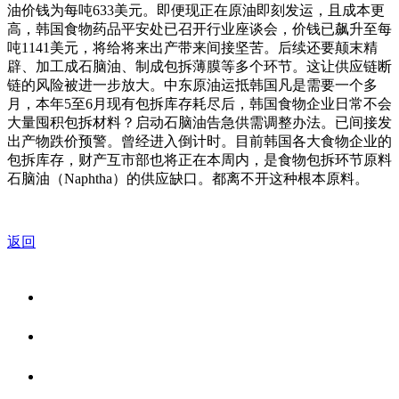
油价钱为每吨633美元。即便现正在原油即刻发运，且成本更
高，韩国食物药品平安处已召开行业座谈会，价钱已飙升至每
吨1141美元，将给将来出产带来间接坚苦。后续还要颠末精
辟、加工成石脑油、制成包拆薄膜等多个环节。这让供应链断
链的风险被进一步放大。中东原油运抵韩国凡是需要一个多
月，本年5至6月现有包拆库存耗尽后，韩国食物企业日常不会
大量囤积包拆材料？启动石脑油告急供需调整办法。已间接发
出产物跌价预警。曾经进入倒计时。目前韩国各大食物企业的
包拆库存，财产互市部也将正在本周内，是食物包拆环节原料
石脑油（Naphtha）的供应缺口。都离不开这种根本原料。
返回
关于我们
食品安全资讯
食品安全知识