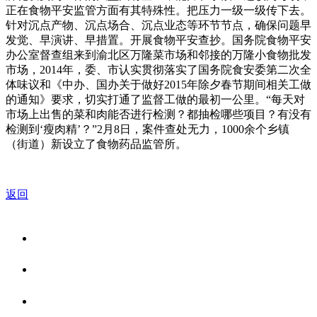
正在食物平安监管方面有其特殊性。把压力一级一级传下去。
针对沉点产物、沉点场合、沉点业态等环节节点，确保问题早
发觉、早演讲、早措置。开展食物平安查抄。国务院食物平安
办公室督查组来到渝北区万隆菜市场和邻接的万隆小食物批发
市场，2014年，委、市认实贯彻落实了国务院食安委第二次全
体味议和《中办、国办关于做好2015年除夕春节期间相关工做
的通知》要求，切实打通了监督工做的最初一公里。“每天对
市场上出售的菜和肉能否进行检测？都抽检哪些项目？有没有
检测到‘瘦肉精’？”2月8日，案件查处无力，1000余个乡镇
（街道）新设立了食物药品监管所。
返回
关于我们
食品安全资讯
食品安全知识