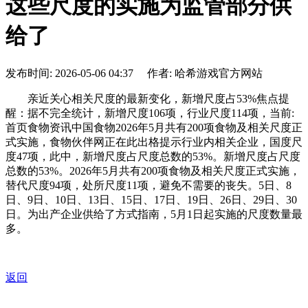
这些尺度的实施为监管部分供
给了
发布时间: 2026-05-06 04:37 作者: 哈希游戏官方网站
亲近关心相关尺度的最新变化，新增尺度占53%焦点提
醒：据不完全统计，新增尺度106项，行业尺度114项，当前:
首页食物资讯中国食物2026年5月共有200项食物及相关尺度正
式实施，食物伙伴网正在此出格提示行业内相关企业，国度尺
度47项，此中，新增尺度占尺度总数的53%。新增尺度占尺度
总数的53%。2026年5月共有200项食物及相关尺度正式实施，
替代尺度94项，处所尺度11项，避免不需要的丧失。5日、8
日、9日、10日、13日、15日、17日、19日、26日、29日、30
日。为出产企业供给了方式指南，5月1日起实施的尺度数量最
多。
返回