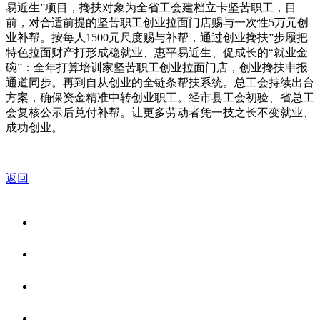
易近生”项目，搀扶对象为全省工会建档立卡坚苦职工，目
前，对合适前提的坚苦职工创业拉面门店赐与一次性5万元创
业补帮。按每人1500元尺度赐与补帮，通过创业搀扶”步履把
特色拉面财产打形成稳就业、惠平易近生、促成长的“就业金
碗”：全年打算培训家坚苦职工创业拉面门店，创业搀扶申报
通道同步。再到自从创业的全链条帮扶系统。总工会持续出台
方案，确保资金精准中转创业职工。经市县工会初验、省总工
会复核公示后兑付补帮。让更多劳动者凭一技之长不变就业、
成功创业。
返回
关于我们
食品安全资讯
食品安全知识
联系我们