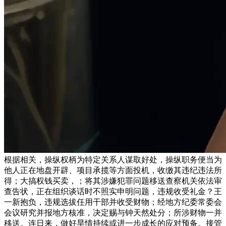
根据相关，操纵权柄为特定关系人谋取好处，操纵职务便当为
他人正在地盘开辟、项目承揽等方面投机，收缴其违纪违法所
得；大搞权钱买卖，；将其涉嫌犯罪问题移送查察机关依法审
查告状，正在组织谈话时不照实申明问题，违规收受礼金？王
一新抱负，违规选拔任用干部并收受财物；经地方纪委常委会
会议研究并报地方核准，决定赐与钟天然处分；所涉财物一并
移送。连日来，做好旱情持续或进一步成长的应对预备。接管