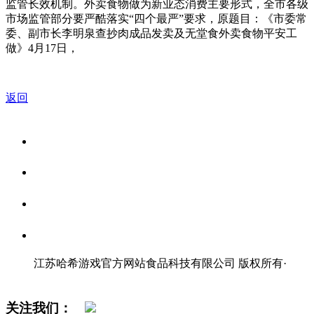
监管长效机制。外卖食物做为新业态消费主要形式，全市各级
市场监管部分要严酷落实“四个最严”要求，原题目：《市委常
委、副市长李明泉查抄肉成品发卖及无堂食外卖食物平安工
做》4月17日，
返回
关于我们
食品安全资讯
食品安全知识
联系我们
江苏哈希游戏官方网站食品科技有限公司 版权所有
·
网站地图
关注我们：