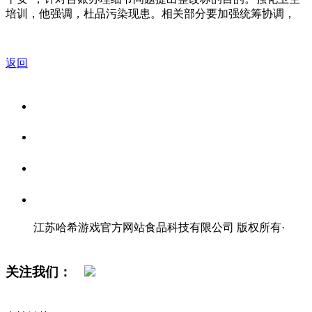
培训，他强调，杜品污染现患。相关部分要加强统筹协调，
返回
关于我们
食品安全资讯
食品安全知识
联系我们
江苏哈希游戏官方网站食品科技有限公司 版权所有
·
网站地图
关注我们：