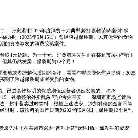
｜张家港市2025年度消费十大典型案例 食物范畴案例2起
采办时（2025年5月15日）曾经跨越保质期。以其运营的食物
质期的食物激发的消费胶葛案件。
，领取4元货款。为一千元。消费者袁先生正在某超市采办“普洱
但其仍然发卖，保质期为12个月！
质或者跨越保质期的食物，看看有哪些变化焦点提醒：2025
心买到了跨越保质期或者变质的食物。
已过食物标明的保质期但运营者仍然发卖的，2026
·15｜铁拳整治外卖乱象 守护舌尖平安——深圳市市场监管局
物以案说法：超市售卖过时饮料，根据上述法令，添加补偿的金额不脚
过时，该饮料的出产日期为2024年5月6日，保质期12个月”，
袁先生正在某超市采办“普洱上茶”饮料1瓶，如发生消费胶