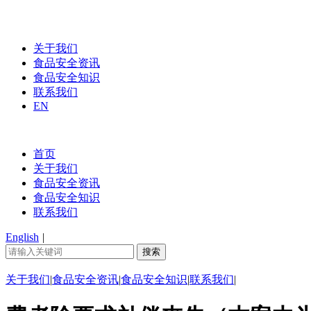
关于我们
食品安全资讯
食品安全知识
联系我们
EN
首页
关于我们
食品安全资讯
食品安全知识
联系我们
English
|
关于我们
|
食品安全资讯
|
食品安全知识
|
联系我们
|