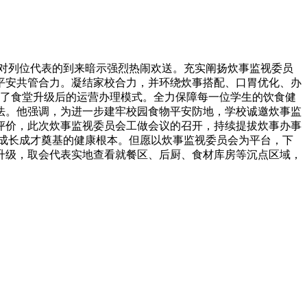
对列位代表的到来暗示强烈热闹欢送。充实阐扬炊事监视委员
平安共管合力。凝结家校合力，并环绕炊事搭配、口胃优化、办
见了食堂升级后的运营办理模式。全力保障每一位学生的饮食健
法。他强调，为进一步建牢校园食物平安防地，学校诚邀炊事监
评价，此次炊事监视委员会工做会议的召开，持续提拔炊事办事
成长成才奠基的健康根本。但愿以炊事监视委员会为平台，下
升级，取会代表实地查看就餐区、后厨、食材库房等沉点区域，