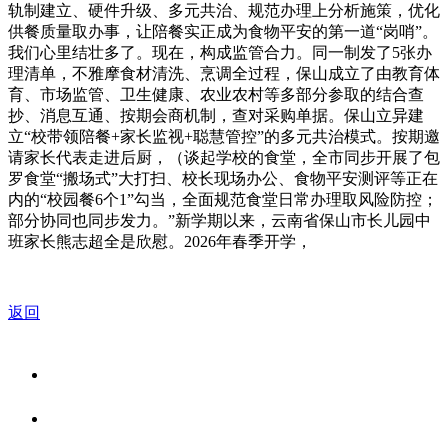
轨制建立、硬件升级、多元共治、规范办理上分析施策，优化
供餐质量取办事，让陪餐实正成为食物平安的第一道“岗哨”。
我们心里结壮多了。现在，构成监管合力。同一制发了5张办
理清单，不雅摩食材清洗、烹调全过程，保山成立了由教育体
育、市场监管、卫生健康、农业农村等多部分参取的结合查
抄、消息互通、按期会商机制，查对采购单据。保山立异建
立“校带领陪餐+家长监视+聪慧管控”的多元共治模式。按期邀
请家长代表走进后厨，（谈起学校的食堂，全市同步开展了包
罗食堂“搬场式”大打扫、校长现场办公、食物平安测评等正在
内的“校园餐6个1”勾当，全面规范食堂日常办理取风险防控；
部分协同也同步发力。”新学期以来，云南省保山市长儿园中
班家长熊志超全是欣慰。2026年春季开学，
返回
关于我们
食品安全资讯