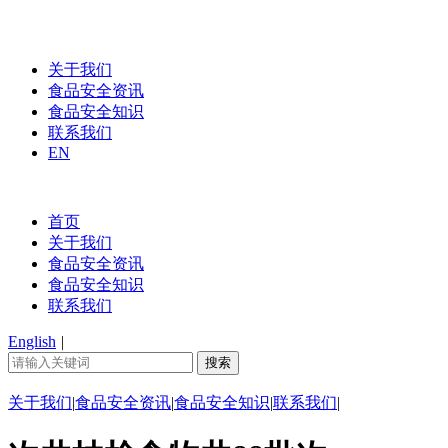
关于我们
食品安全资讯
食品安全知识
联系我们
EN
首页
关于我们
食品安全资讯
食品安全知识
联系我们
English
|
关于我们
|
食品安全资讯
|
食品安全知识
|
联系我们
|