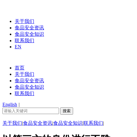
关于我们
食品安全资讯
食品安全知识
联系我们
EN
首页
关于我们
食品安全资讯
食品安全知识
联系我们
English
|
关于我们
|
食品安全资讯
|
食品安全知识
|
联系我们
|