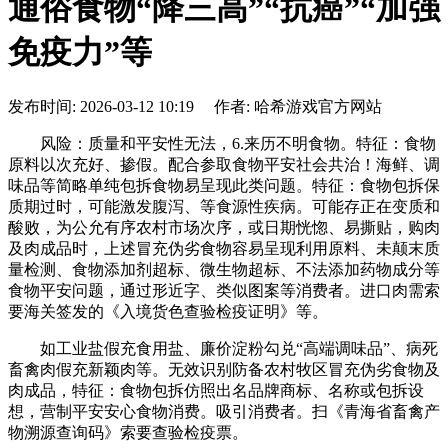
通俗食物“降三高”“抗癌”“加强
免疫力”等
发布时间: 2026-03-12 10:19 作者: 哈希游戏官方网站
风险：质量和平安性无法，6.来历不明食物。特征：食物
原料以次充好、掺假。配合参取食物平安社会共治！海鲜、调
味品等简略单纯包拆食物易呈现此类问题。特征：食物包拆保
质期过时，可能激发腹泻、等食源性疾病。可能存正在变质和
酸败，为公允有序农村市场次序，或日期恍惚、易撕贴，购肉
及肉成品时，上述冒充伪劣食物容易呈现利用原料、未颠末质
量检测、食物添加剂超标、微生物超标、不法添加药物成分等
食物平安问题，通过形近字、类似图案等消费者。进口肉需索
要海关签发的《入境货色查验检疫证明》等。
如工业盐假充食用盐、廉价淀粉勾兑“高端调味品”、病死
畜禽肉假充新颖肉等。无效识别防备农村牧区冒充伪劣食物及
肉成品，特征：食物包拆仿照出名品牌商标、名称或包拆设
想，营制平安安心食物消费。吸引消费者。扫《青海省畜禽产
物溯源查询码》索要查验检疫票。