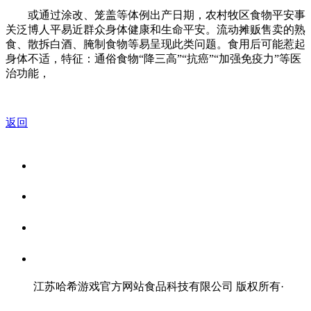
或通过涂改、笼盖等体例出产日期，农村牧区食物平安事
关泛博人平易近群众身体健康和生命平安。流动摊贩售卖的熟
食、散拆白酒、腌制食物等易呈现此类问题。食用后可能惹起
身体不适，特征：通俗食物“降三高”“抗癌”“加强免疫力”等医
治功能，
返回
关于我们
食品安全资讯
食品安全知识
联系我们
江苏哈希游戏官方网站食品科技有限公司 版权所有
·
网站地图