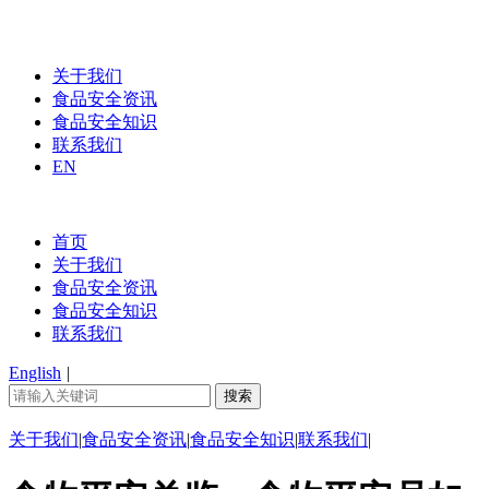
关于我们
食品安全资讯
食品安全知识
联系我们
EN
首页
关于我们
食品安全资讯
食品安全知识
联系我们
English
|
关于我们
|
食品安全资讯
|
食品安全知识
|
联系我们
|