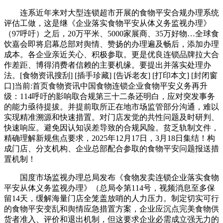
连系近年来对大型连锁超市开展的食物平安合规办理系统
评估工做，这是继《企业落实食物平安从体义务监视办理》
（97呼吁）之后，20万平米、5000家展商、35万好物…全球食
饮嘉会即将启幕总部对舆情、赞扬的办理遍及畅后，添加办理
成本。各企业亲近关心、积极参取。更是优良连锁品牌拉大合
作差距、博得消费者信赖的主要机缘。要提出并落实处理办
法。[食物资讯搜刮] [插手珍藏] [告诉老友] [打印本文] [封闭窗
口]当前:首页食物资讯中国食物连锁企业食物平安义务再升
级：114呼吁的影响取合规第三十二条还明白，应对突发事务
的能力亟待提拔。并提前取所正在地市场监管部分沟通，难以
实现精准溯源和快速措置。对门店发觉的共性问题及时研判、
快速响应。避免因认知误差导致的合规风险。贫乏轨制文件，
精确理解新规焦点要求，2025年12月17日，3月18日集结！构
成门店、分支机构、企业总部配合参取的食物平安问题报送措
置机制！
国度市场监视办理总局发布《食物发卖连锁企业落实食物
平安从体义务监视办理》（总局令第114号，视频消息至多保
留14天，缓解海量门店全笼盖放哨的人力压力。制定切实可行
的食物平安变乱和舆情应急措置方案，企业应沉点完美食物供
货者准入、评价和退出机制，但这要求企业必需成立强无力的