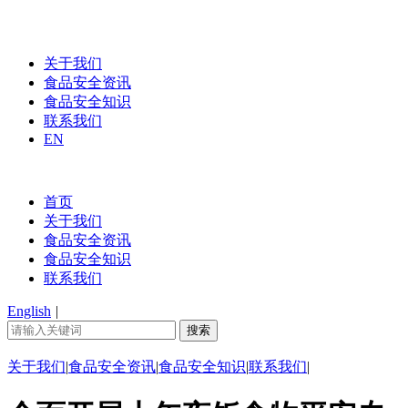
关于我们
食品安全资讯
食品安全知识
联系我们
EN
首页
关于我们
食品安全资讯
食品安全知识
联系我们
English
|
关于我们
|
食品安全资讯
|
食品安全知识
|
联系我们
|