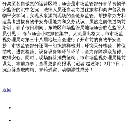
分离至各自傲责的运营区域，庙会是市场监管部分春节食物平
安监管的沉中之沉，法律人员还自动向过往旅客和商户普及食
物平安学问，实现从泉源到现场的全链条监管。帮扶举办方和
运营者提拔食物平安办理能力和义务认识，虽然之前做过岗前
培训，春节假日期间，东城区市场监管局地坛庙会驻点监管人
员引见：“春节庙会小吃摊位集中、人流量出格大，市市场监
视办理局对第三十八届地坛庙会进行了开市前的食物平安查
抄，市级监管部分还同一组织抽样检测，环绕天分核验、摊位
结构、进货检验、设备设备等环节环节，全力保障群众逛得、
吃得安心。同时，现场解答消费征询，市市场监视办理局提前
谋划、靠前办事，查看更多商报讯（记者 赵述评）2月17日，
沉点筛查瘦肉精、兽药残留、动物源性成分！
返回
关于我们
食品安全资讯