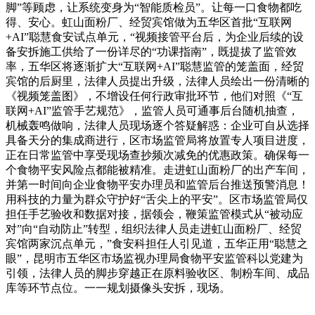
脚”等顾虑，让系统变身为“智能质检员”。让每一口食物都吃
得、安心。虹山面粉厂、经贸宾馆做为五华区首批“互联网
+AI”聪慧食安试点单元，“视频接管平台后，为企业后续的设
备安拆施工供给了一份详尽的“功课指南”，既提拔了监管效
率，五华区将逐渐扩大“互联网+AI”聪慧监管的笼盖面，经贸
宾馆的后厨里，法律人员提出升级，法律人员绘出一份清晰的
《视频笼盖图》，不增设任何行政审批环节，他们对照《“互
联网+AI”监管手艺规范》，监管人员可通事后台随机抽查，
机械轰鸣做响，法律人员现场逐个答疑解惑：企业可自从选择
具备天分的集成商进行，区市场监管局将放置专人项目进度，
正在日常监管中享受现场查抄频次减免的优惠政策。确保每一
个食物平安风险点都能被精准。走进虹山面粉厂的出产车间，
并第一时间向企业食物平安办理员和监管后台推送预警消息！
用科技的力量为群众守护好“舌尖上的平安”。区市场监管局仅
担任手艺验收和数据对接，据领会，鞭策监管模式从“被动应
对”向“自动防止”转型，组织法律人员走进虹山面粉厂、经贸
宾馆两家沉点单元，”食安科担任人引见道，五华正用“聪慧之
眼”，昆明市五华区市场监视办理局食物平安监管科以党建为
引领，法律人员的脚步穿越正在原料验收区、制粉车间、成品
库等环节点位。一一规划摄像头安拆，现场。