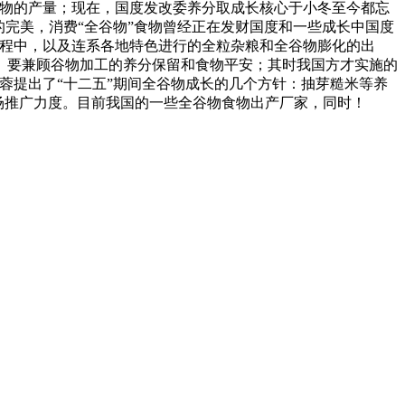
产物的产量；现在，国度发改委养分取成长核心于小冬至今都忘
完美，消费“全谷物”食物曾经正在发财国度和一些成长中国度
过程中，以及连系各地特色进行的全粒杂粮和全谷物膨化的出
。要兼顾谷物加工的养分保留和食物平安；其时我国方才实施的
蓉提出了“十二五”期间全谷物成长的几个方针：抽芽糙米等养
场推广力度。目前我国的一些全谷物食物出产厂家，同时！