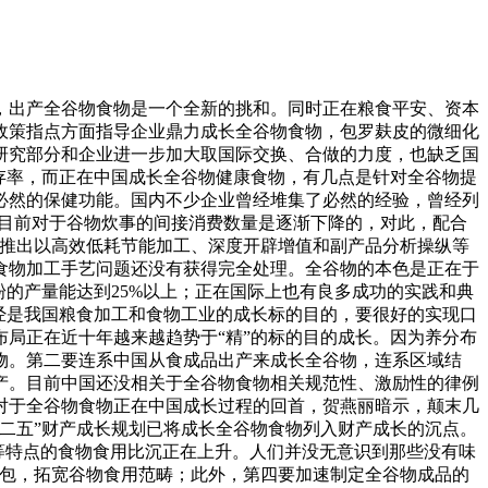
出产全谷物食物是一个全新的挑和。同时正在粮食平安、资本
从政策指点方面指导企业鼎力成长全谷物食物，包罗麸皮的微细化
研究部分和企业进一步加大取国际交换、合做的力度，也缺乏国
存率，而正在中国成长全谷物健康食物，有几点是针对全谷物提
必然的保健功能。国内不少企业曾经堆集了必然的经验，曾经列
者目前对于谷物炊事的间接消费数量是逐渐下降的，对此，配合
将推出以高效低耗节能加工、深度开辟增值和副产品分析操纵等
食物加工手艺问题还没有获得完全处理。全谷物的本色是正在于
的产量能达到25%以上；正在国际上也有良多成功的实践和典
经是我国粮食加工和食物工业的成长标的目的，要很好的实现口
布局正在近十年越来越趋势于“精”的标的目的成长。因为养分布
物。第二要连系中国从食成品出产来成长全谷物，连系区域结
产。目前中国还没相关于全谷物食物相关规范性、激励性的律例
对于全谷物食物正在中国成长过程的回首，贺燕丽暗示，颠末几
二五”财产成长规划已将成长全谷物食物列入财产成长的沉点。
等特点的食物食用比沉正在上升。人们并没无意识到那些没有味
面包，拓宽谷物食用范畴；此外，第四要加速制定全谷物成品的