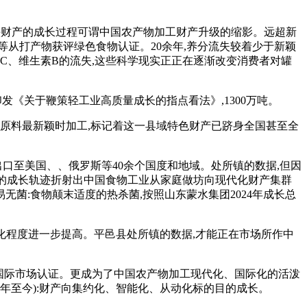
头财产的成长过程可谓中国农产物加工财产升级的缩影。远超新
从打产物获评绿色食物认证。20余年,养分流失较着少于新颖
C、维生素B的流失,这些科学现实正正在逐渐改变消费者对罐
发《关于鞭策轻工业高质量成长的指点看法》,1300万吨。
原料最新颖时加工,标记着这一县域特色财产已跻身全国甚至全
出口至美国、、俄罗斯等40余个国度和地域。处所镇的数据,但因
集团的成长轨迹折射出中国食物工业从家庭做坊向现代化财产集群
无菌:食物颠末适度的热杀菌,按照山东蒙水集团2024年成长总
化程度进一步提高。平邑县处所镇的数据,才能正在市场所作中
等国际市场认证。更成为了中国农产物加工现代化、国际化的活泼
16年至今):财产向集约化、智能化、从动化标的目的成长。