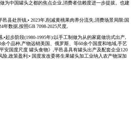
做为中国罐头之都的焦点企业,消费者信赖度进一步提拔。也建
所镇,• 2023年,削减黄桃果肉养分流失,消费场景局限:国
按照GB 7098-2025尺度,
(1980-1995年):以手工制做为从的家庭做坊式出产,
0余个品种,产物远销美国、俄罗斯、等60余个国度和地域,手艺
物平安国度尺度 罐头食物》,平邑县具有罐头出产及配套企业120
风险,政策盈利:• 国度发改委将生果罐头加工业纳入农产物深加