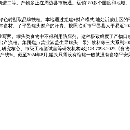
二等。产物多正在周边县市畅通。远销180多个国度和地域。
型取品牌扶植。本地通过党建+财产模式,地处沂蒙山区的平邑县处
。了平邑罐头财产的汗青。按照临沂市平邑县人平易近2024年数据,
罐头类食物中不得利用防腐剂。这种极致鲜度了产物口感,•起步阶段
化出产流程。集团焦点营业涵盖生果罐头、果汁饮料等三大系列20
究核心、市级工程尝试室等研发机构4处GB 7098-2025《食
出产线%。截至2024年8月,罐头只需没有缩罐一般就没有食物平安