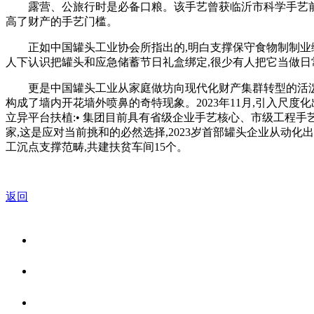
露营、公旅行时是必备口粮。该手艺曾获临沂市科学手艺前进
高了财产的手艺门槛。
正如中国罐头工业协会所指出的,明白支撑保守食物制制业绿色转
人下认识把罐头和应急储蓄节日礼盒绑定,很少有人把它当做日常食材
更是中国罐头工业从家庭做坊向现代化财产集群转型的活泼写照。
构成了墙内开花墙外喷鼻的奇特现象。2023年11月,引入尺度
立异平台扶植:• 集团目前具有省级企业手艺核心、市级工程手艺研
家,这是应对当前挑和的必然选择,2023岁首部罐头企业从动化
工沉点支撑范畴,共建扶贫车间15个。
返回
关于我们
食品安全资讯
食品安全知识