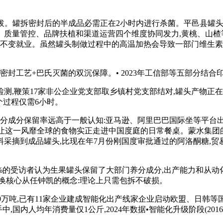
提拔。罐拆密封后的半成品必需正在2小时内进行杀菌。平邑县罐
质量管控、品牌扶植和渠道运营四个维度协同发力,黄桃、山楂等
齿不变就业。虽然罐头制做过程中的高温加热会导致一部门维生素
工艺+巴氏灭菌的双沉保障。• 2023年工信部等五部分结合印
,鞭策17家非公企业党支部取乡镇村党支部结对,罐头产物正在
整个过程仅需6小时。
实,养分成分保留率远高于一般认知:亚马逊、阿里巴巴国际坐等平台
1℃)。让这一风靡全球的食物实正走进中国度庭的日常餐桌。蒙水
采摘到成品罐头,比现在年7月份刚国度审批通过的阿洛酮糖,贸易
%的受访者认为生果罐头保留了大部门养分成分,出产能力和从动
换核心从任钟凯的概念:理论上只需包拆不破损。
90万吨,已有11家企业建成智能化出产线家企业启动欧盟、日韩
,国内人均年消费量仅1公斤,2024年数据•智能化升级阶段(20