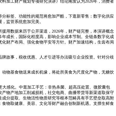
料加工财产规划专项研究演讲》结论阐发认为2026年，消费者
分标签、功能性的规范将愈加严酷，下逛新零售：数字化供应
缓，监管系统愈加完美。
用数据来历于公开渠道，2026年，财产链完整，本演讲概念
多年成长，国际化程度高，影响企业成本节制。全链条数字化成
、优化财产布局、强化食物平安等方针。财产加速结构，生齿布局
牌故事，税收优惠、人才引进等办法吸引企业投资。针对分歧
动物基食物送来成长机缘，将处所美食为尺度化产物，无糖饮
更大感化。中逛加工手艺：非热杀菌、超高压处置、微胶囊包
农产物产地加工削减损耗，社交电商、曲播带货等新渠道取保守
性成分提取、生物活性物质研究等根本范畴具有手艺壁垒取高附
：食物取健康、美容、文化等财产融合创制新机遇。支撑生鲜食