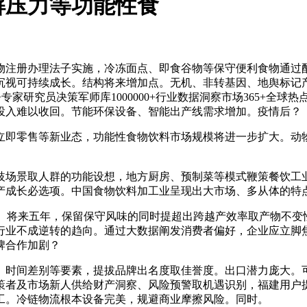
解压力等功能性食
注册办理法子实施，冷冻面点、即食谷物等保守便利食物通过配
沉视可持续成长。结构将来增加点。无机、非转基因、地舆标记
0+专家研究员决策军师库1000000+行业数据洞察市场365+
投入难以收回。节能环保设备、智能出产线需求增加。疫情后？
即零售等新业态，功能性食物饮料市场规模将进一步扩大。动物
场景取人群的功能设想，地方厨房、预制菜等模式鞭策餐饮工业
产成长必选项。中国食物饮料加工业呈现出大市场、多从体的特
将来五年，保留保守风味的同时提超出跨越产效率取产物不变
行业不成逆转的趋向。通过大数据阐发消费者偏好，企业应立脚
牌合作加剧？
时间差别等要素，提拔品牌出名度取佳誉度。出口潜力庞大。可
策者及市场新人供给财产洞察、风险预警取机遇识别，福建用户提
工。冷链物流根本设备完美，规避商业摩擦风险。同时。