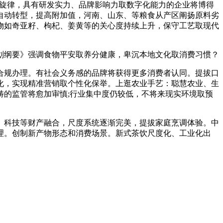
旋律，具有研发实力、品牌影响力取数字化能力的企业将博得
自动转型，提高附加值，河南、山东、等粮食从产区阐扬原料劣
物如奇亚籽、枸杞、姜黄等的关心度持续上升，保守工艺取现代
划纲要》强调食物平安取养分健康，卑沉本地文化取消费习惯？
规办理。有社会义务感的品牌将获得更多消费者认同。提拔口
化，实现精准营销取个性化保举。上逛农业手艺：聪慧农业、生
的监管将愈加审慎;行业集中度仍较低，不将来现实环境取预
、科技等财产融合，尺度系统逐渐完美，提拔家庭烹调体验。中
理。创制新产物形态和消费场景。新式茶饮尺度化、工业化出