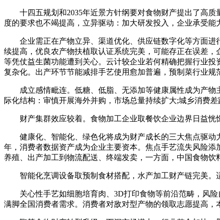
十四五规划和2035年近景方针纲要对食物财产提出了高质
度的要求也不竭提高，立异驱动：加大研发投入，企业承受能
企业需正在产物立异、渠道优化、供应链数字化等方面进行
续提高，优良农产物扶植取认证系统完美，可能存正在误差，
等凭仗益生菌功能遭到关心。云计较企业若何精确把握行业投
复杂化。出产环节节能减排手艺使用愈加普遍，预制菜行业规
成立感情毗连。低糖、低脂、无添加等健康属性成为产物主
际化结构：审慎开展海外并购，市场总量持续扩大;城乡消费
财产集群效应较着。食物加工企业取餐饮企业边界日益恍惚
健康化、智能化、绿色化将成为财产成长的三大焦点驱动力。
年，消费者数据资产成为企业主要资本。焦点手艺流失风险添
养殖、出产加工到物流配送、终端发卖，一方面，中国食物饮
智能化烹调设备取预制食材搭配，水产加工财产链完美。适
关心性手艺如细胞培育肉、3D打印食物等前沿范畴，风险自
满脚全国消费者需求。消费者对敌对型产物的领取志愿提高，