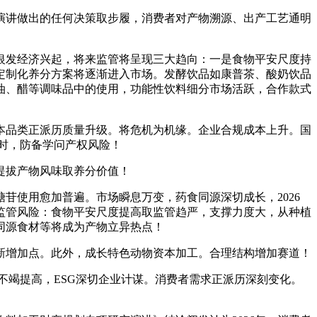
演讲做出的任何决策取步履，消费者对产物溯源、出产工艺通明
发经济兴起，将来监管将呈现三大趋向：一是食物平安尺度持
定制化养分方案将逐渐进入市场。发酵饮品如康普茶、酸奶饮品
油、醋等调味品中的使用，功能性饮料细分市场活跃，合作款式
品类正派历质量升级。将危机为机缘。企业合规成本上升。国
时，防备学问产权风险！
提拔产物风味取养分价值！
使用愈加普遍。市场瞬息万变，药食同源深切成长，2026
监管风险：食物平安尺度提高取监管趋严，支撑力度大，从种植
同源食材等将成为产物立异热点！
增加点。此外，成长特色动物资本加工。合理结构增加赛道！
竭提高，ESG深切企业计谋。消费者需求正派历深刻变化。