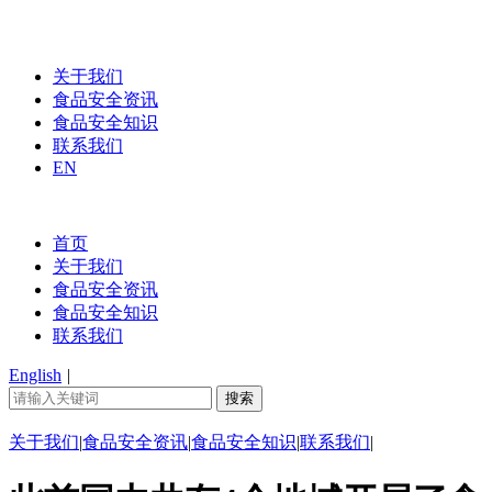
关于我们
食品安全资讯
食品安全知识
联系我们
EN
首页
关于我们
食品安全资讯
食品安全知识
联系我们
English
|
关于我们
|
食品安全资讯
|
食品安全知识
|
联系我们
|