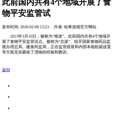
此前国内共有4个地域开展了食
物平安监管试
发布时间: 2026-02-09 13:23 作者: 哈希游戏官方网站
2013年3月10日，被称为“南派”。此前国内共有4个地域开
展了食物平安监管试点。被称为“北派”。组开国家食物药品监
视办理总局。建食药监局，正在监管跟尾和内部本能机能设置
等方面充实吸收了渭南的经验和教训。
返回
关于我们
食品安全资讯
食品安全知识