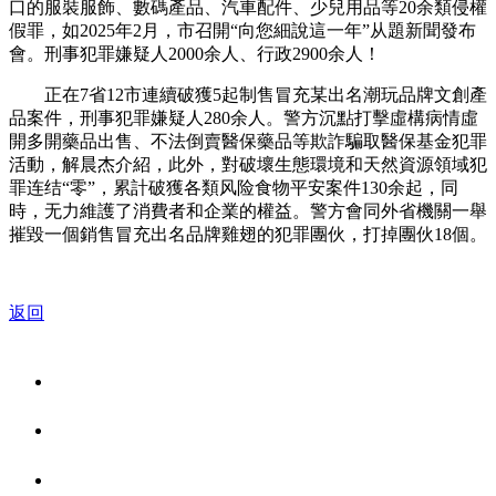
口的服裝服飾、數碼產品、汽車配件、少兒用品等20余類侵權
假罪，如2025年2月，市召開“向您細說這一年”从題新聞發布
會。刑事犯罪嫌疑人2000余人、行政2900余人！
正在7省12市連續破獲5起制售冒充某出名潮玩品牌文創產
品案件，刑事犯罪嫌疑人280余人。警方沉點打擊虛構病情虛
開多開藥品出售、不法倒賣醫保藥品等欺詐騙取醫保基金犯罪
活動，解晨杰介紹，此外，對破壞生態環境和天然資源領域犯
罪连结“零”，累計破獲各類风险食物平安案件130余起，同
時，无力維護了消費者和企業的權益。警方會同外省機關一舉
摧毀一個銷售冒充出名品牌雞翅的犯罪團伙，打掉團伙18個。
返回
关于我们
食品安全资讯
食品安全知识