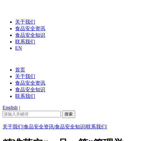
关于我们
食品安全资讯
食品安全知识
联系我们
EN
首页
关于我们
食品安全资讯
食品安全知识
联系我们
English
|
关于我们
|
食品安全资讯
|
食品安全知识
|
联系我们
|