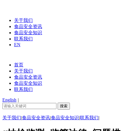
关于我们
食品安全资讯
食品安全知识
联系我们
EN
首页
关于我们
食品安全资讯
食品安全知识
联系我们
English
|
关于我们
|
食品安全资讯
|
食品安全知识
|
联系我们
|