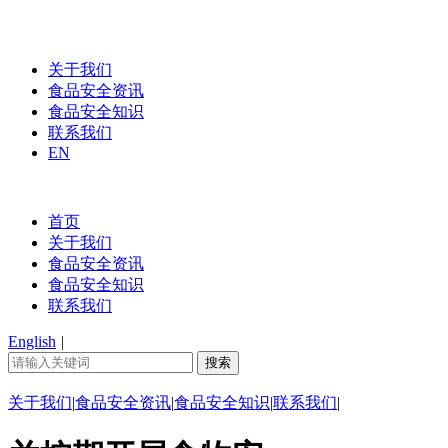
关于我们
食品安全资讯
食品安全知识
联系我们
EN
首页
关于我们
食品安全资讯
食品安全知识
联系我们
English
|
关于我们
|
食品安全资讯
|
食品安全知识
|
联系我们
|