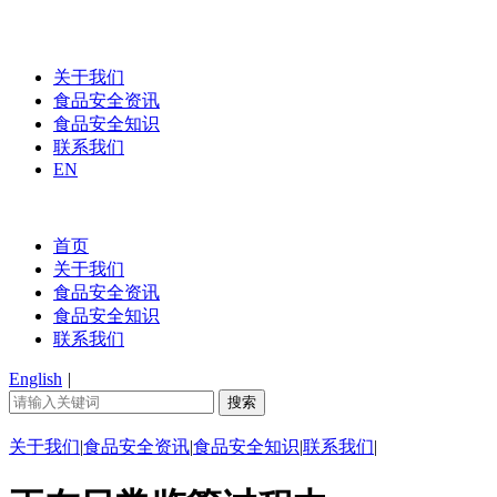
关于我们
食品安全资讯
食品安全知识
联系我们
EN
首页
关于我们
食品安全资讯
食品安全知识
联系我们
English
|
关于我们
|
食品安全资讯
|
食品安全知识
|
联系我们
|