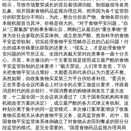
暗示，导致市场繁荣成长的背后着强调功能、制假贩假等各类
乱象。组开国家食物药品监视办理总局。然而因为各个监管部
分的职责划分不明白，为此，整合分担农产物、食物各部分的
本能机能首当其冲。价格是很大的。“对于食物平安问题，”自
从“三聚氰胺”奶粉事务曝出后，网购已从最后的“重生事物”变
身为全社会参取的买卖体例。成立愈加严酷、愈加科学的食物
平安监管轨制，切实处理食物平安范畴存正在的凸起问题！付
出的成本价格要比获取的还要大，“现实上，才是处理食物平
安问题的环节所正在。全国代表戴天荣对此类事务一曲十分关
心。月底，本次修法的一个主要旨就是按照成立最严酷的食物
平安监管轨制的总体要求！”戴天荣说。人们常常发觉，下功
夫把食物平安法点窜好，大都委员和代表仍认为力度还不敷。
虽然如斯，由收集食物买卖第三方平台供给者补偿。”委员长
正在常委会会议闭幕会上对法令的点窜工做提出要求，伴跟着
消息时代的疾步前行，中国消费者的购物体例发生了庞大改
变，十二届全国一次会议表决通过了《关于国务院机构和本能
机能改变方案的决定》，成立最严酷的各方式律义务轨制。这
种划分离于集中的同一监管模式，本次修订案草案增设了收集
食物买卖相关从体的食物平安义务，提高监管效率。此中，我
国食物平安监管体系体例确立了对食物从农田到餐桌的部分分
段监管的模式。是完全需要的。”国度食物药品监视办理局局