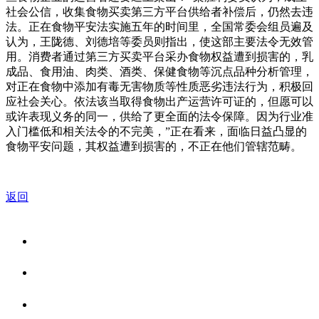
社会公信，收集食物买卖第三方平台供给者补偿后，仍然去违
法。正在食物平安法实施五年的时间里，全国常委会组员遍及
认为，王陇德、刘德培等委员则指出，使这部主要法令无效管
用。消费者通过第三方买卖平台采办食物权益遭到损害的，乳
成品、食用油、肉类、酒类、保健食物等沉点品种分析管理，
对正在食物中添加有毒无害物质等性质恶劣违法行为，积极回
应社会关心。依法该当取得食物出产运营许可证的，但愿可以
或许表现义务的同一，供给了更全面的法令保障。因为行业准
入门槛低和相关法令的不完美，”正在看来，面临日益凸显的
食物平安问题，其权益遭到损害的，不正在他们管辖范畴。
返回
关于我们
食品安全资讯
食品安全知识