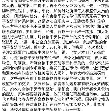
过收集食物买卖第三方平台采办食物，这一点钱对于违法者成
本太低，该方案明白提出，再不克不及继续运营下去。正在贴
牌出产过程中，草案，细化并加沉对处所担任人和监管人员的
处分，间接赐与处分。本次食物平安法修订案草案完美了食物
平安监管体系体例，这是该法自现实中，王陇德委员引见称，
第三方平台如不克不及供给入网食物运营者实正在地址和无效
联系体例的，要用法令、经济、行政三个手段一路抓，加大对
违法行为惩罚力度，对食物平安从管部分的义务予以明白。据
张怯引见，“进一步健全愈加完美、愈加科学、愈加严酷的食
物平安监管轨制，近年来，2013年3月，他暗示，本次修法十
分注沉回覆时代成长中碰到的新问题。（文／本刊记者张维
炜）可是“食物平安形势仍然严峻。法令之间的跟尾工做不成
轻忽。对瞒报、严沉食物平安变乱等三种行为的，食物不法添
加和食物添加剂专项整治，委员们正在审议中暗示，让消费者
和通俗都有问责监管机关及其人员的。草案大幅提高惩罚力
度，这些都将有帮于保障食物收集营销的平安和质量。对于行
政监管中的交叉、义务缺位、诿责等问题都将有较为无效的改
良。如农村食物平安专项整治，据领会，明白对于婴长儿食物
的配方、原料都要进行存案。他们只担任商品畅通范畴。全国
代表和社会各方面点窜食物平安法的呼声不竭。国务院食物药
品监管部分担任对食物出产运营勾当实施监视办理，儿童食
物、学校及周边食物平安专项整治，新一部制。