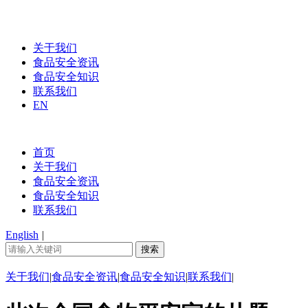
关于我们
食品安全资讯
食品安全知识
联系我们
EN
首页
关于我们
食品安全资讯
食品安全知识
联系我们
English
|
关于我们
|
食品安全资讯
|
食品安全知识
|
联系我们
|