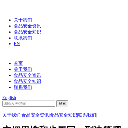
关于我们
食品安全资讯
食品安全知识
联系我们
EN
首页
关于我们
食品安全资讯
食品安全知识
联系我们
English
|
关于我们
|
食品安全资讯
|
食品安全知识
|
联系我们
|