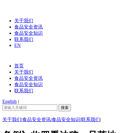
关于我们
食品安全资讯
食品安全知识
联系我们
EN
首页
关于我们
食品安全资讯
食品安全知识
联系我们
English
|
关于我们
|
食品安全资讯
|
食品安全知识
|
联系我们
|