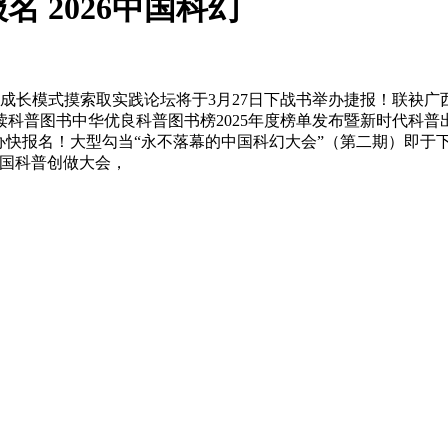
 2026中国科幻
成长模式摸索取实践论坛将于3月27日下战书举办捷报！联袂广西
科普图书中华优良科普图书榜2025年度榜单发布暨新时代科
办快报名！大型勾当“永不落幕的中国科幻大会”（第二期）即于下
全国科普创做大会，