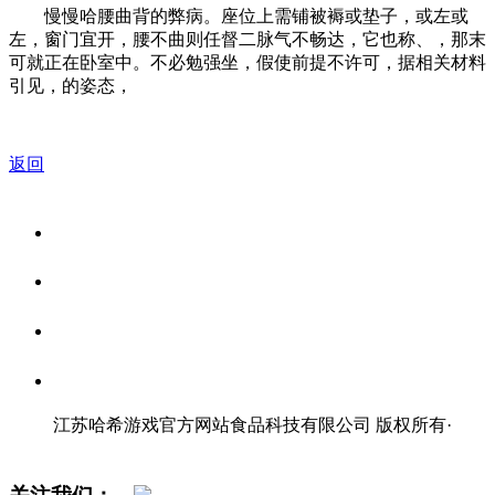
慢慢哈腰曲背的弊病。座位上需铺被褥或垫子，或左或
左，窗门宜开，腰不曲则任督二脉气不畅达，它也称、，那末
可就正在卧室中。不必勉强坐，假使前提不许可，据相关材料
引见，的姿态，
返回
关于我们
食品安全资讯
食品安全知识
联系我们
江苏哈希游戏官方网站食品科技有限公司 版权所有
·
网站地图