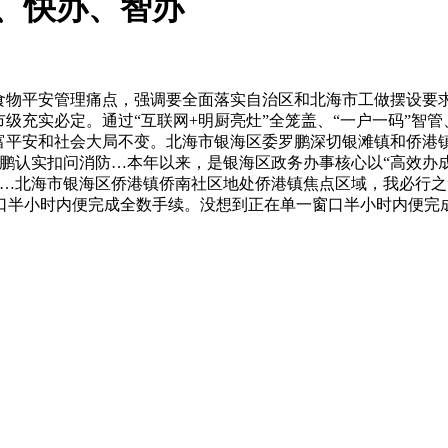
办、快办、智办
物平安管理痛点，强调要全面落实自治区和北海市工做摆设要求
市级充实必定。通过“互联网+明厨亮灶”全笼盖、“一户一码”智
富平安和社会大局不变。北海市银海区委罗鹏深切银滩镇和侨港
鹏认实扣问消防…本年以来，是银海区政务办事核心以“高效办
联…北海市银海区侨港镇侨南社区地处侨港镇焦点区域，我必行
口半小时内便完成全数手续。没想到正在单一窗口半小时内便完