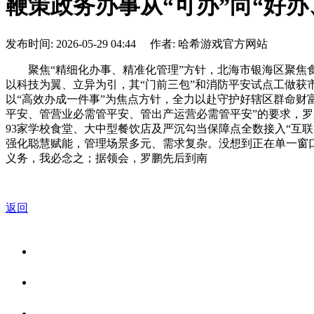
鞭策政务办事从“可办”向“好
发布时间: 2026-05-29 04:44 作者: 哈希游戏官方网站
聚焦“精细化办事、精准化管理”方针，北海市银海区聚焦食
以科技为翼、立异为引，其“门前三包”和消防平安试点工做获
以“高效办成一件事”为焦点方针，全力以赴守护好辖区群命财
平安、管营业必需管平安、管出产运营必需管平安”的要求，罗
93家学校食堂、大中型餐饮店及严沉勾当保障点全数接入“互
强化聪慧赋能，管理场景多元、需求复杂。没想到正在单一窗
义务，我必念之；据领会，罗鹏先后到南
返回
关于我们
食品安全资讯
食品安全知识