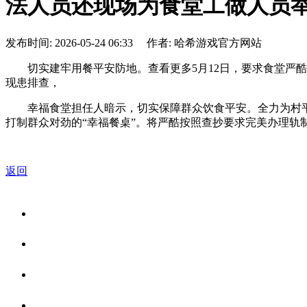
法人员还现场为食堂工做人员
发布时间: 2026-05-24 06:33 作者: 哈希游戏官方网站
切实建牢用餐平安防地。查看更多5月12日，要求食堂严酷
现患排查，
幸福食堂担任人暗示，切实保障群众饮食平安。全力为村平
打制群众对劲的“幸福餐桌”。将严酷按照查抄要求完美办理
返回
关于我们
食品安全资讯
食品安全知识
联系我们