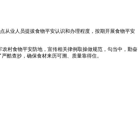
点从业人员提拔食物平安认识和办理程度，按期开展食物平安
农村食物平安防地，宣传相关律例取操做规范，勾当中，勤奋
了严酷查抄，确保食材来历可溯、质量靠得住。