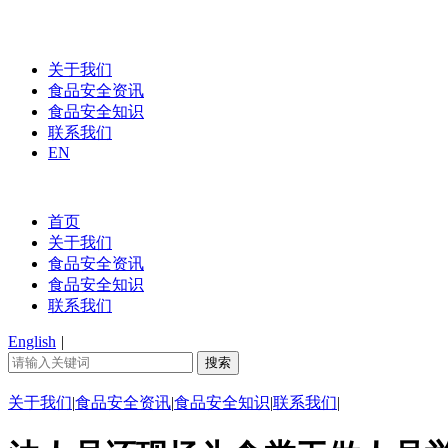
关于我们
食品安全资讯
食品安全知识
联系我们
EN
首页
关于我们
食品安全资讯
食品安全知识
联系我们
English
|
关于我们
|
食品安全资讯
|
食品安全知识
|
联系我们
|